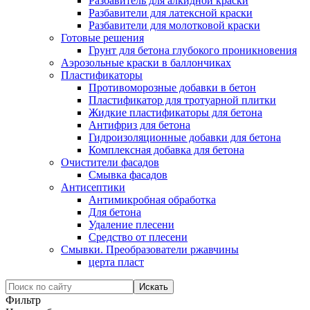
Разбавитель для алкидной краски
Разбавители для латексной краски
Разбавители для молотковой краски
Готовые решения
Грунт для бетона глубокого проникновения
Аэрозольные краски в баллончиках
Пластификаторы
Противоморозные добавки в бетон
Пластификатор для тротуарной плитки
Жидкие пластификаторы для бетона
Антифриз для бетона
Гидроизоляционные добавки для бетона
Комплексная добавка для бетона
Очистители фасадов
Смывка фасадов
Антисептики
Антимикробная обработка
Для бетона
Удаление плесени
Средство от плесени
Смывки. Преобразователи ржавчины
церта пласт
Фильтр