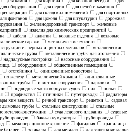
для камня
для кирпича
для кованой беседки
для
для оборудования
для перил
для печей и каминов
 реставрации
для складских помещений
для спортивных
для фонтанов
для цоколя
для штукатурки
дорожная
орудования
железнодорожный транспорт
железные
редприятий
изделия для химических предприятий
ка
кабели
калитки
кованые изделия
козловые
аллические гаражи
металлические емкости
нструкции из черных и цветных металлов
металлические
аллические трубы
металлические трубы для отопления
надпалубные постройки
насосные оборудования
лища
оборудования
общественные помещения
ы
отстойники
оцинкованные водостоки
по железу
металлической крыши
оцинкованные
ованные трубы
очистные сооружения
парковки
ине
подводные части корпусов судов
пол
полки
ая
профнастил
птичники
путепроводы
радиаторы
ары хим.веществ
речной транспорт
решетки
садовая
е дымовые трубы
стальные конструкции
стальные
е металлоконструкции
суда ледового плавания
судовые
рубопроводов
баки-аккумуляторы
трубопроводы
ад
межоперационное хранение
фасадная
хранилища
е батареи
эстакады
для металла
для защиты металлов