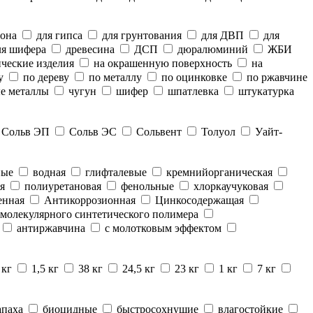
тона
для гипса
для грунтования
для ДВП
для
я шифера
древесина
ДСП
дюралюминий
ЖБИ
ческие изделия
на окрашенную поверхность
на
у
по дереву
по металлу
по оцинковке
по ржавчине
е металлы
чугун
шифер
шпатлевка
штукатурка
Сольв ЭП
Сольв ЭС
Сольвент
Толуол
Уайт-
ные
водная
глифталевые
кремнийорганическая
я
полиуретановая
фенольные
хлоркаучуковая
енная
Антикоррозионная
Цинкосодержащая
молекулярного синтетического полимера
антиржавчина
с молотковым эффектом
 кг
1,5 кг
38 кг
24,5 кг
23 кг
1 кг
7 кг
апаха
биоцидные
быстросохнущие
влагостойкие