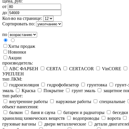
Цена,
руб
:
от
до
Кол-во на странице:
Сортировать по:
по
Хиты продаж
Новинки
Акции
производитель:
ABC ФАРБЕН
CERTA
CERTACOR
VinCORE
УРЕПЛЕН
тип ЛКМ:
гидроизоляция
гидрофобизатор
грунтовка
грунт-
эмаль
Краска
Покрытие
грунт эмаль
защитное по
тип работ:
внутренние работы
наружные работы
специальные
объект нанесения:
балкон
баня и сауна
батареи и радиаторы
беседки
хранилищ химических веществ
водопроводы
ворота
грузовые вагоны
двери металлические
детали двигателе