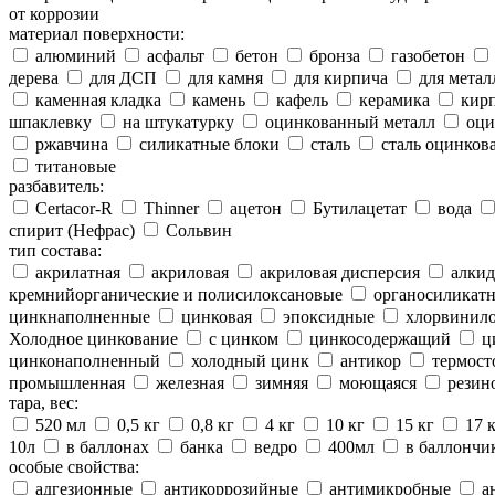
от коррозии
материал поверхности:
алюминий
асфальт
бетон
бронза
газобетон
дерева
для ДСП
для камня
для кирпича
для метал
каменная кладка
камень
кафель
керамика
кир
шпаклевку
на штукатурку
оцинкованный металл
оци
ржавчина
силикатные блоки
сталь
сталь оцинков
титановые
разбавитель:
Certacor-R
Thinner
ацетон
Бутилацетат
вода
спирит (Нефрас)
Сольвин
тип состава:
акрилатная
акриловая
акриловая дисперсия
алкид
кремнийорганические и полисилоксановые
органосиликатн
цинкнаполненные
цинковая
эпоксидные
хлорвинило
Холодное цинкование
с цинком
цинкосодержащий
ц
цинконаполненный
холодный цинк
антикор
термост
промышленная
железная
зимняя
моющаяся
резин
тара, вес:
520 мл
0,5 кг
0,8 кг
4 кг
10 кг
15 кг
17 
10л
в баллонах
банка
ведро
400мл
в баллончи
особые свойства:
адгезионные
антикоррозийные
антимикробные
а