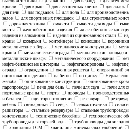
бытовой техники
для ванны
для веранд
для всех мет
кровли
для крыш
для лестничных клеток
для лодок
для печи
для подвалов
для пола
для производственн
залов
для спортивных площадок
для строительных конс
дорожная техника
емкости
емкости для воды
емко
мосты
железобетонные изделия
железобетонные констр
изделия из алюминия
изделия из оцинкованной стали
из
краны
козырьки
контейнеры
конюшни
коровник
металлические заборы
металлические конструкции
метал
крыши
металлические ограды
металлические площадки
металлические шкафы
металлического оборудования
мет
нефте-бензиновые цистерны
нефтегазопроводы
нефтепе
ограды
ограждения
оконная решетка
опоры линий эл
оцинкованные детали
на бетон
по цинку
Нержавеющ
желоба
оцинкованные конструкции
оцинкованные кров
паропроводы
печи для бань
печи для саун
печи для с
портальные краны
порты
проводы
производственны
и батареи
радиаторы отопления
резервуары
резервуар
мебель
свинарники
сейфы
сельхозтехника
силосн
радиаторы
стальные резервуары
стальные трубопроводы
конструкции
технические бассейны
технологические об
трубопроводы для горячей воды
трубопроводы для холодно
хранилища ГСМ
хранилища минеральных удобрений