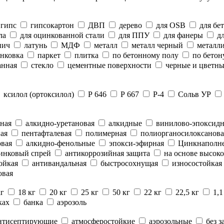
гипс
гипсокартон
ДВП
дерево
для OSB
для бе
ла
для оцинкованной стали
для ППУ
для фанеры
дл
пич
латунь
МДФ
металл
металл черный
металли
нковка
паркет
плитка
по бетонному полу
по бетон
анная
стекло
цементные поверхности
черные и цветны
ксилол (ортоксилол)
Р 646
Р 667
Р-4
Сольв УР
ная
алкидно-уретановая
алкидные
винилово-эпоксид
ая
пентафталевая
полимерная
полиорганосилоксанова
вая
алкидно-фенольные
эпокси-эфирная
Цинкнаполн
инковый спрей
антикоррозийная защита
на основе высоко
ойкая
антивандальная
быстросохнущая
износостойкая
овая
кг
18 кг
20 кг
25 кг
50 кг
22 кг
22,5 кг
1,1
ках
банка
аэрозоль
нтисептирующие
атмосферостойкие
аэрозольные
без з