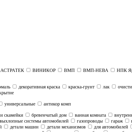
АСТРАТЕК
ВИНИКОР
ВМП
ВМП-НЕВА
НПК Я
эмаль
декоративная краска
краска-грунт
лак
очисти
крытие
универсальные
антикор комп
 и скамейки
бревенчатый дом
ванная комната
внутренн
выхлопные системы автомобилей
газопроводы
гараж
й
детали машин
детали механизмов
для автомобилей