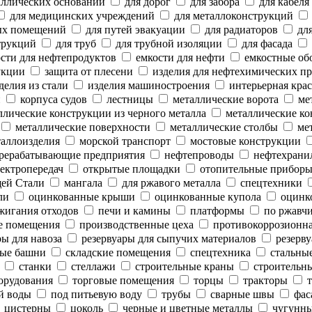
аллических оснований
для дорог
для забора
для кабеля
для медицинских учреждений
для металлоконструкций
ых помещений
для путей эвакуации
для радиаторов
для
трукций
для труб
для трубной изоляции
для фасада
сти для нефтепродуктов
емкости для нефти
емкостные об
укции
защита от плесени
изделия для нефтехимических п
делия из стали
изделия машиностроения
интерьерная крас
и
корпуса судов
лестницы
металлические ворота
мет
лические конструкции из черного металла
металлические ко
металлические поверхности
металлические столбы
мет
аллоизделия
морской транспорт
мостовые конструкции
рерабатывающие предприятия
нефтепроводы
нефтехрани
ектропередач
открытые площадки
отопительные прибор
ей Стали
мангала
для ржавого металла
спецтехники
ли
оцинкованные крыши
оцинкованные купола
оцинк
жигания отходов
печи и камины
платформы
по ржавч
е помещения
производственные цеха
противокоррозионн
ы для навоза
резервуары для сыпучих материалов
резерву
ые башни
складские помещения
спецтехника
стальны
станки
стеллажи
строительные краны
строительны
орудования
торговые помещения
торцы
тракторы
т
й воды
под питьевую воду
трубы
сварные швы
фас
цистерны
цоколь
черные и цветные металлы
чугунны