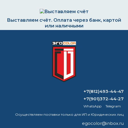
Выставляем счёт. Оплата через банк, картой
или наличными
Формируем заказ и отправляем транспортной
компанией
ВОПРОС-ОТВЕТ
+7(812)493-44-47
+7(901)372-44-27
Какая краска огнестойкая?
WhatsApp
Telegram
Какой растворитель лучше всего
Осуществляем поставки только для ИП и Юридических лиц
подходит для лака?
egocolor@inbox.ru