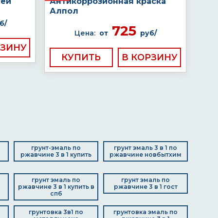
тей
Антикоррозионная краска
Алпол
б/
725
Цена:
от
руб/
КУПИТЬ
грунт-эмаль по
грунт эмаль 3 в 1 по
ржавчине 3 в 1 купить
ржавчине новбытхим
грунт эмаль по
грунт эмаль по
ржавчине 3 в 1 купить в
ржавчине 3 в 1 гост
спб
грунтовка 3в1 по
грунтовка эмаль по