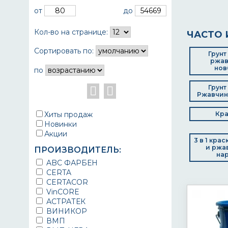
от
до
Кол-во на странице:
ЧАСТО 
Сортировать по:
Грунт
ржав
нов
по
Грунт
Ржавчине
Хиты продаж
Кра
Новинки
Акции
3 в 1 кра
и ржа
ПРОИЗВОДИТЕЛЬ:
на
ABC ФАРБЕН
CERTA
CERTACOR
VinCORE
АСТРАТЕК
ВИНИКОР
ВМП