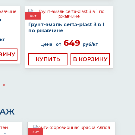
Хит
о
Грунт-эмаль certa-plast 3 в 1
по ржавчине
кг
649
Цена:
от
руб/кг
КУПИТЬ
»
ДАЖ
Хит