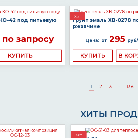
Хит
 КО-42 под питьевую
Грунт эмаль ХВ-0278 п
ржавчине
по запросу
295
Цена:
от
руб/
КУПИТЬ
КУПИТЬ
...
1
2
3
138
ХИТЫ ПРО
Хит