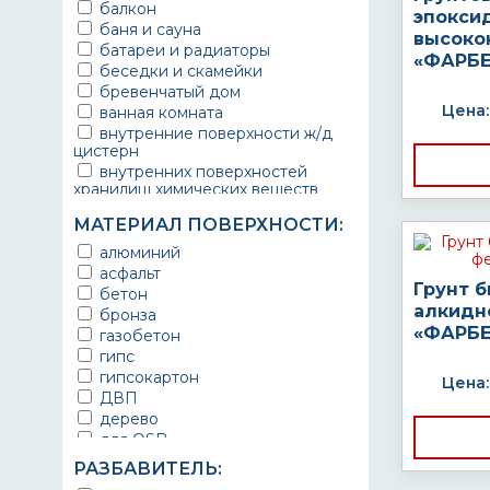
балкон
эпокси
баня и сауна
высоко
батареи и радиаторы
«ФАРБЕ
беседки и скамейки
бревенчатый дом
Цена:
ванная комната
внутренние поверхности ж/д
цистерн
внутренних поверхностей
хранилищ химических веществ
водопроводы
МАТЕРИАЛ ПОВЕРХНОСТИ:
ворота
выхлопные системы
алюминий
автомобилей
асфальт
Грунт 
газопроводы
бетон
гараж
алкидн
бронза
гидротехнические сооружения
«ФАРБЕ
газобетон
городской транспорт
гипс
грузовые вагоны
гипсокартон
Цена:
двери металлические
ДВП
детали двигателей
дерево
детали машин
для OSB
детали механизмов
для бетона
РАЗБАВИТЕЛЬ:
для автомобилей
для гипса