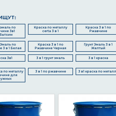
ИЩУТ:
 эмаль по
Краска по металлу
Краска 3 в 1 по
чине 3в1
certa 3 в 1
Ржавчине
бытхим
 Эмаль по
Краска 3 в 1 по
Грунт Эмаль 3 в 1
 3 в 1 Белая
Ржавчине Черная
Желтый
ска 3в1
3 в 1 грунт эмаль
3 в 1 краска
ска по металлу
3 в 1 по ржавчине
3 в1 краска по метал
вчине для
ружных