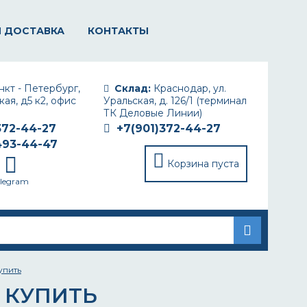
И ДОСТАВКА
КОНТАКТЫ
кт - Петербург,
Склад:
Краснодар, ул.
ая, д5 к2, офис
Уральская, д. 126/1 (терминал
ТК Деловые Линии)
372-44-27
+7(901)372-44-27
493-44-47
Корзина пуста
elegram
упить
Е КУПИТЬ