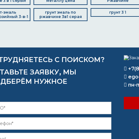
 3 в 1 серый
металлу цена
Ржавчине
т-эмаль
грунт эмаль по
грунт 3 1
зийный 3-в-1
ржавчине 3в1 серая
ТРУДНЯЕТЕСЬ С ПОИСКОМ?
+7(
ТАВЬТЕ ЗАЯВКУ, МЫ
ego
ДБЕРЁМ НУЖНОЕ
пн-п