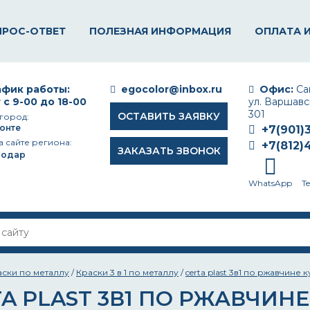
ПРОС-ОТВЕТ
ПОЛЕЗНАЯ ИНФОРМАЦИЯ
ОПЛАТА 
фик работы:
egocolor@inbox.ru
Офис:
Сан
 с 9-00 до 18-00
ул. Варшавск
301
ОСТАВИТЬ ЗАЯВКУ
город:
онте
+7(901)
а сайте региона:
+7(812)
ЗАКАЗАТЬ ЗВОНОК
нодар
WhatsApp
T
аски по металлу
/
Краски 3 в 1 по металлу
/
certa plast 3в1 по ржавчине к
A PLAST 3В1 ПО РЖАВЧИН