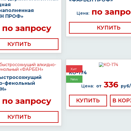
дная
по запро
наполненная
Цена:
Н ПРОФ»
по запросу
КУПИТЬ
КУПИТЬ
Хит
КО-174
быстросохнущий
New
336
о-фенольный
Цена:
от
руб/
Н»
по запросу
КУПИТЬ
КУПИТЬ