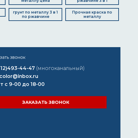
металлу цена
ржавчине 3 в 1
грунт по металлу 3 в 1
Прочная краска по
по ржавчине
металлу
812)493-44-47
(многоканальный)
color@inbox.ru
т с 9-00 до 18-00
ЗАКАЗАТЬ ЗВОНОК