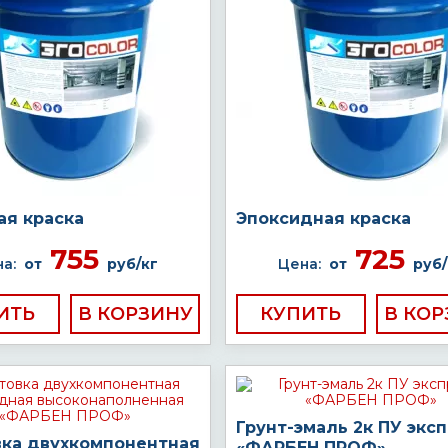
ая краска
Эпоксидная краска
755
725
а:
от
руб/кг
Цена:
от
руб/
ИТЬ
КУПИТЬ
Грунт-эмаль 2к ПУ экс
вка двухкомпонентная
«ФАРБЕН ПРОФ»