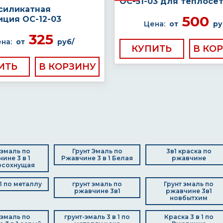
ОС-51-03 для теплосе
силикатная
500
иция ОС-12-03
Цена:
от
ру
325
на:
от
руб/
КУПИТЬ
ИТЬ
 эмаль по
Грунт Эмаль по
3в1 краска по
ине 3 в 1
Ржавчине 3 в 1 Белая
ржавчине
осохнущая
 1 по металлу
грунт эмаль по
Грунт эмаль по
ржавчине 3в1
ржавчине 3в1
новбытхим
 эмаль по
грунт-эмаль 3 в 1 по
Краска 3 в 1 по