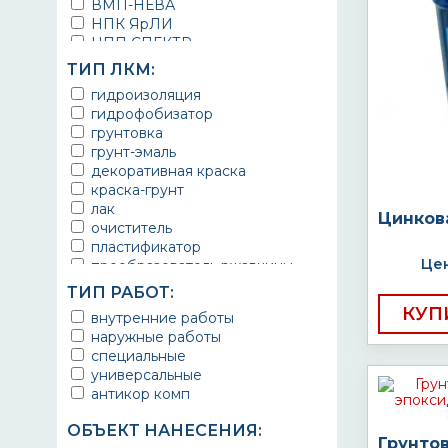
ВМП-НЕВА
НПК ЯрЛИ
НПП СПЕКТР
НПФ ЭМАЛЬ
ТИП ЛКМ:
ТЕРМА
гидроизоляция
УРЕПЛЕН
гидрофобизатор
грунтовка
грунт-эмаль
декоративная краска
краска-грунт
лак
Цинков
очиститель
пластификатор
Цен
преобразователь ржавчины
эмаль
ТИП РАБОТ:
Краска
КУП
внутренние работы
Покрытие
наружные работы
грунт эмаль
специальные
защитное покрытие
универсальные
антикор комп
ОБЪЕКТ НАНЕСЕНИЯ:
Грунто