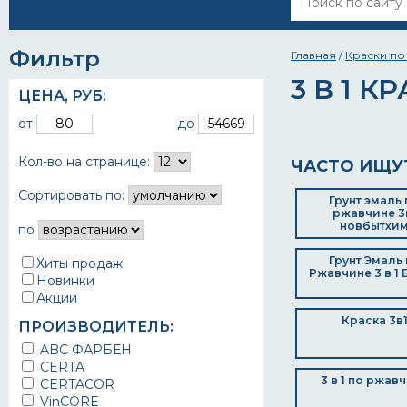
Фильтр
Главная
/
Краски по
3 В 1 К
ЦЕНА,
РУБ
:
от
до
Кол-во на странице:
ЧАСТО ИЩУ
Сортировать по:
Грунт эмаль 
ржавчине 3
новбытхи
по
Грунт Эмаль
Хиты продаж
Ржавчине 3 в 1 
Новинки
Акции
Краска 3в
ПРОИЗВОДИТЕЛЬ:
ABC ФАРБЕН
CERTA
3 в 1 по ржав
CERTACOR
VinCORE