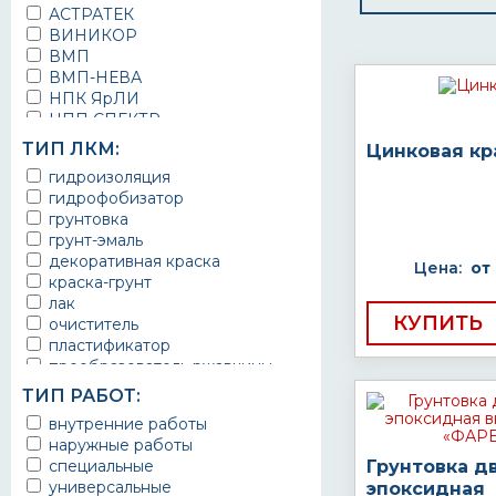
АСТРАТЕК
ВИНИКОР
ВМП
ВМП-НЕВА
НПК ЯрЛИ
НПП СПЕКТР
НПФ ЭМАЛЬ
ТИП ЛКМ:
Цинковая кр
ТЕРМА
гидроизоляция
УРЕПЛЕН
гидрофобизатор
грунтовка
грунт-эмаль
декоративная краска
Цена:
от
краска-грунт
лак
КУПИТЬ
очиститель
пластификатор
преобразователь ржавчины
эмаль
ТИП РАБОТ:
Краска
внутренние работы
Покрытие
наружные работы
грунт эмаль
специальные
Грунтовка д
защитное покрытие
универсальные
эпоксидная