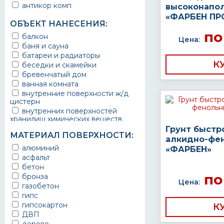
антикор комп
высоконапо
«ФАРБЕН ПР
ОБЪЕКТ НАНЕСЕНИЯ:
по
балкон
Цена:
баня и сауна
батареи и радиаторы
К
беседки и скамейки
бревенчатый дом
ванная комната
внутренние поверхности ж/д
цистерн
внутренних поверхностей
хранилищ химических веществ
водопроводы
Грунт быстр
МАТЕРИАЛ ПОВЕРХНОСТИ:
ворота
алкидно-фе
выхлопные системы
алюминий
«ФАРБЕН»
автомобилей
асфальт
газопроводы
бетон
гараж
по
бронза
Цена:
гидротехнические сооружения
газобетон
городской транспорт
гипс
грузовые вагоны
гипсокартон
К
двери металлические
ДВП
детали двигателей