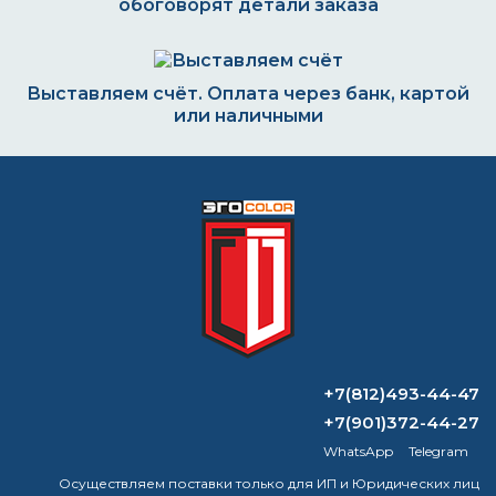
обоговорят детали заказа
Выставляем счёт. Оплата через банк, картой
или наличными
Формируем заказ и отправляем транспортной
компанией
ВОПРОС-ОТВЕТ
+7(812)493-44-47
Что будет, если не смыть
+7(901)372-44-27
преобразователь ржавчины?
WhatsApp
Telegram
Можно ли клеить обои на жидкую
Осуществляем поставки только для ИП и Юридических лиц