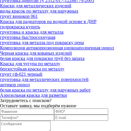
грунтовка цинотан ту 2312-017-12288779-2003
Краски для металлических изделий
виды красок по металлу для наружных
грунт виникор 061
Краска для радиаторов на водной основе в ДНР
гидрокраска купить
грунтовка и краска для металла
грунтовка быстросохнущая
грунтовка для металла под покраску цена
Композиция антикоррозионная цинкнаполненная цинол
Черная краска для кованых изделий
белая краска для покраски труб без запаха
Краска для чугуна по металлу
бензостойкая краска по металлу
грунт гф-021 черный
грунтовка для металлических поверхностей
антикор цинол
белая краска по металлу для наружных работ
Аэрозольная краска для разметки
Затрудняетесь с поиском?
Оставьте заявку, мы подберём нужное