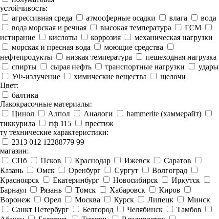
устойчивость:
агрессивная среда
атмосферные осадки
влага
вода
вода морская и речная
высокая температура
ГСМ
истирание
кислоты
коррозия
механическая нагрузки
морская и пресная вода
моющие средства
нефтепродукты
низкая температура
пешеходная нагрузка
спирты
сырая нефть
транспортные нагрузки
удары
УФ-излучение
химические вещества
щелочи
Цвет:
балтика
Лакокрасочные материалы:
Цинол
Алпол
Аналоги
hammerite (хаммерайт)
тиккурила
пф 115
престиж
ту технические характеристики:
2313 012 12288779 99
магазин:
СПб
Псков
Краснодар
Ижевск
Саратов
Казань
Омск
Оренбург
Сургут
Волгоград
Красноярск
Екатеринбург
Новосибирск
Иркутск
Барнаул
Рязань
Томск
Хабаровск
Киров
Воронеж
Орел
Москва
Курск
Липецк
Минск
Санкт Петербург
Белгород
Челябинск
Тамбов