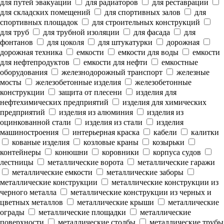
для путей эвакуации
для радиаторов
для реставрации
для складских помещений
для спортивных залов
для
спортивных площадок
для строительных конструкций
для труб
для трубной изоляции
для фасада
для
фонтанов
для цоколя
для штукатурки
дорожная
дорожная техника
емкости
емкости для воды
емкости
для нефтепродуктов
емкости для нефти
емкостные
оборудования
железнодорожный транспорт
железные
мосты
железобетонные изделия
железобетонные
конструкции
защита от плесени
изделия для
нефтехимических предприятий
изделия для химических
предприятий
изделия из алюминия
изделия из
оцинкованной стали
изделия из стали
изделия
машиностроения
интерьерная краска
кабели
калитки
кованые изделия
козловые краны
козырьки
контейнеры
конюшни
коровники
корпуса судов
лестницы
металлические ворота
металлические гаражи
металлические емкости
металлические заборы
металлические конструкции
металлические конструкции из
черного металла
металлические конструкции из черных и
цветных металлов
металлические крыши
металлические
ограды
металлические площадки
металлические
поверхности
металлические столбы
металлические трубы