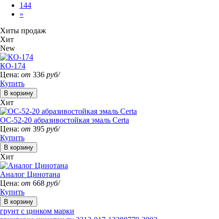
144
»
Хиты продаж
Хит
New
КО-174
Цена:
от
336
руб/
Купить
Хит
ОС-52-20 абразивостойкая эмаль Certa
Цена:
от
395
руб/
Купить
Хит
Аналог Цинотана
Цена:
от
668
руб/
Купить
грунт с цинком марки