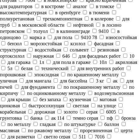
голубая
7004
в новосибирске
красно коричневая
для радиаторов
в костроме
аналог
в томске
высокотемпературная
в оренбурге
в тюмени
полиуретановая
трехкомпонентная
в колерове
для
труб
в московской области
нефтяной
в лосино
петровском
толуол
в калининграде
9410
в
одинцово
марка а
для пола
9410 78
износостойкая
бензол
морозостойкая
ксилол
фасадная
структурная
водостойкая
сольвент
резиновая
ортоксилол
наружная
646
для фасадных работ
10
для гаража
1л
для пола в гараже
10л
акриловая
5л
белая
технический
для внутренних работ
порошковая
эпоксидная
по крашенному металлу
уличная
для мангала
для бассейна
3 кг
ак
для
печей
для фундамента
по покрашенному металлу
по
кирпичу
по оцинкованному металлу
водоэмульсионная
для крыши
без запаха
кузнечная
матовая
цинковая
быстросохнущая
светлая
на улице
корабельная
дорожная
золото
серая
6005
грунтовка
банка
ак 114
темно серая
пф
бронза
по металлу
гладкая
по штукатурке
баллон
масляная
по ржавому металлу
прорезиненная
церта
для разметки
светло серая
511
7016