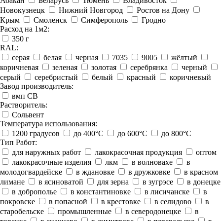
Абакан
Беларусь
Тюмень
Владивосток
Новокузнецк
Нижний Новгород
Ростов на Дону
Крым
Смоленск
Симферополь
Гродно
Расход на 1м2:
350 г
RAL:
серая
белая
черная
7035
9005
жёлтый
коричневая
зеленая
золотая
серебрянка
черный
серый
серебристый
белый
красный
коричневый
Завод производитель:
вмп СВ
Растворитель:
Сольвент
Температура использования:
1200 градусов
до 400°C
до 600°C
до 800°C
Тип Работ:
для наружных работ
лакокрасочная продукция
оптом
лакокрасочные изделия
лкм
в волновахе
в
молодогвардейске
в ждановке
в дружковке
в красном
лимане
в ясиноватой
для зерна
в зугрэсе
в донецке
в доброполье
в константиновке
в лисичанске
в
покровске
в попасной
в крестовке
в селидово
в
старобельске
промышленные
в северодонецке
в