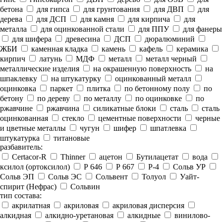
бетона
для гипса
для грунтования
для ДВП
для
дерева
для ДСП
для камня
для кирпича
для
металла
для оцинкованной стали
для ППУ
для фанеры
для шифера
древесина
ДСП
дюралюминий
ЖБИ
каменная кладка
камень
кафель
керамика
кирпич
латунь
МДФ
металл
металл черный
металлические изделия
на окрашенную поверхность
на
шпаклевку
на штукатурку
оцинкованный металл
оцинковка
паркет
плитка
по бетонному полу
по
бетону
по дереву
по металлу
по оцинковке
по
ржавчине
ржавчина
силикатные блоки
сталь
сталь
оцинкованная
стекло
цементные поверхности
черные
и цветные металлы
чугун
шифер
шпатлевка
штукатурка
титановые
разбавитель:
Certacor-R
Thinner
ацетон
Бутилацетат
вода
ксилол (ортоксилол)
Р 646
Р 667
Р-4
Сольв УР
Сольв ЭП
Сольв ЭС
Сольвент
Толуол
Уайт-
спирит (Нефрас)
Сольвин
тип состава:
акрилатная
акриловая
акриловая дисперсия
алкидная
алкидно-уретановая
алкидные
винилово-