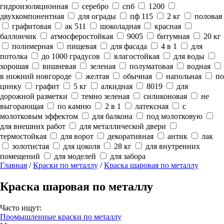
гидроизоляционная
серебро
спб
1200
двухкомпонентная
для ограды
пф 115
2 кг
половая
графитовая
ак 511
шоколадная
красная
баллончик
атмосферостойкая
9005
битумная
20 кг
полимерная
пищевая
для фасада
4 в 1
для
потолка
до 1000 градусов
влагостойкая
для воды
хорошая
вишневая
зеленая
полуматовая
водная
в нижний новгороде
желтая
обычная
напольная
по
цинку
графит
5 кг
алкидная
8019
для
дорожной разметки
темно зеленая
силиконовая
не
выгорающая
по камню
2 в 1
латексная
с
молотковым эффектом
для балкона
под молотковую
для внешних работ
для металлической двери
термостойкая
для ворот
декоративная
антик
лак
золотистая
для цоколя
28 кг
для внутренних
помещений
для моделей
для забора
Главная
/
Краски по металлу
/
Краска шаровая по металлу
Краска шаровая по металлу
Часто ищут:
Промышленные краски по металлу