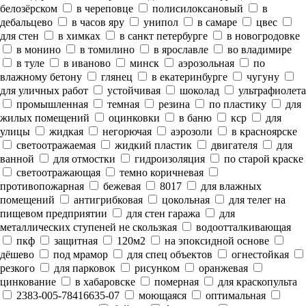
белозёрском
в череповце
полисилоксановый
в
дебальцево
в часов яру
унипол
в самаре
цвес
для стен
в химках
в санкт петербурге
в новогродовке
в монино
в томилино
в ярославле
во владимире
в туле
в иваново
минск
аэрозольная
по
влажному бетону
глянец
в екатеринбурге
чугуну
для уличных работ
устойчивая
шоколад
ультрафиолета
промышленная
темная
резина
по пластику
для
жилых помещений
оцинковки
в баню
кср
для
улицы
жидкая
негорючая
аэрозоли
в красноярске
светоотражаемая
жидкий пластик
двигателя
для
ванной
для отмостки
гидроизоляция
по старой краске
светоотражающая
темно коричневая
противопожарная
бежевая
8017
для влажных
помещений
антигрибковая
цокольная
для телег на
пищевом предприятии
для стен гаража
для
металлических ступеней не скользкая
водоотталкивающая
пкф
защитная
120м2
на эпоксидной основе
дёшево
под мрамор
для спец объектов
огнестойкая
резкого
для парковок
рисунком
оранжевая
цинкование
в хабаровске
померная
для краскопульта
2383-005-78416635-07
моющаяся
оптимальная