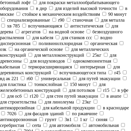
бетонный лофт
для покраски металлообрабатывающего
оборудования
в днр
для изделий высокой точности
в
москве
стойкое к механическим воздействиям
90 минут
специализированные
r90
станочная
для металла
хв 785
вспучивающаяся
антистатическая
для
дерева
агрегатов
на водной основе
безвоздушного
распыления
для кабеля
для станков ссс
водно
дисперсионная
поливинилхлоридная
органическая
озк
на органической основе
для металлических
конструкций
для металлоконструкций
25кг
для
древесины
для воздуховодов
однокомпонентная
кабельная
терморасширяющаяся
интерьерная
для
деревянных конструкций
вспучивающегося типа
r45
вд ак 221
r60
универсальная
для путей эвакуации
для пластика
тонкослойная
150 минут
для
железобетонных конструкций
для потолков
r15
в уфе
для осб
r120
для стен путей эвакуации
в анапе
для строительства
для линолеума
23кг
антикоррозийная
для кабельной продукции
в краснодаре
7026
для фасадов зданий
по ржавчине
антикоррозионная
грунт
3в1
1 кг
синяя
серебристая
certa
для автомобиля
автомобильная