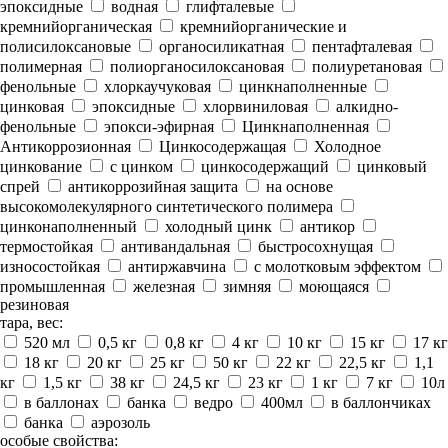
эпоксидные
водная
глифталевые
кремнийорганическая
кремнийорганические и
полисилоксановые
органосиликатная
пентафталевая
полимерная
полиорганосилоксановая
полиуретановая
фенольные
хлоркаучуковая
цинкнаполненные
цинковая
эпоксидные
хлорвиниловая
алкидно-
фенольные
эпокси-эфирная
Цинкнаполненная
Антикоррозионная
Цинкосодержащая
Холодное
цинкование
с цинком
цинкосодержащий
цинковый
спрей
антикоррозийная защита
на основе
высокомолекулярного синтетического полимера
цинконаполненный
холодный цинк
антикор
термостойкая
антивандальная
быстросохнущая
износостойкая
антиржавчина
с молотковым эффектом
промышленная
железная
зимняя
моющаяся
резиновая
тара, вес:
520 мл
0,5 кг
0,8 кг
4 кг
10 кг
15 кг
17 кг
18 кг
20 кг
25 кг
50 кг
22 кг
22,5 кг
1,1
кг
1,5 кг
38 кг
24,5 кг
23 кг
1 кг
7 кг
10л
в баллонах
банка
ведро
400мл
в баллончиках
банка
аэрозоль
особые свойства: