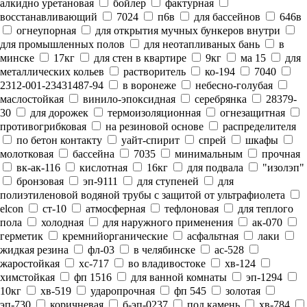
алкидно уретановая
бойлер
фактурная
восстанавливающий
7024
п6в
для бассейнов
646в
огнеупорная
для открытия мучных бункеров внутри
для промышленных полов
для неотапливаных бань
в
минске
17кг
для стен в квартире
9кг
ма 15
для
металлических кольев
растворитель
ко-194
7040
2312-001-23431487-94
в воронеже
небесно-голубая
маслостойкая
винило-эпоксидная
серебрянка
28379-
30
для дорожек
термоизоляционная
огнезащитная
противогрибковая
на резиновой основе
распределителя
по бетон контакту
уайт-спирит
спрей
шкафы
молотковая
бассейна
7035
минимальным
прочная
вк-ак-116
кислотная
16кг
для подвала
"изолэп"
бронзовая
эп-9111
для ступеней
для
полиэтиленовой водяной трубы с защитой от ультрафиолета
elcon
ст-10
атмосферная
тефлоновая
для теплого
пола
холодная
для наружного применения
ак-070
герметик
кремнийорганические
асфальтная
лаки
жидкая резина
фл-03
в челябинске
ас-528
жаростойкая
хс-717
во владивостоке
хв-124
химстойкая
фп 1516
для ванной комнаты
эп-1294
10кг
хв-519
ударопрочная
фп 545
золотая
эп-730
коричневая
б-эп-0237
под камень
хв-784