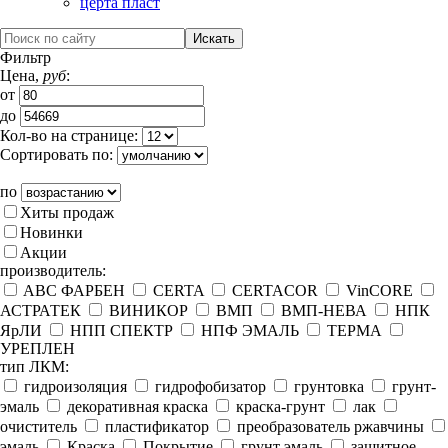
церта пласт
Фильтр
Цена,
руб
:
от
до
Кол-во на странице:
Сортировать по:
по
Хиты продаж
Новинки
Акции
производитель:
ABC ФАРБЕН
CERTA
CERTACOR
VinCORE
АСТРАТЕК
ВИНИКОР
ВМП
ВМП-НЕВА
НПК
ЯрЛИ
НПП СПЕКТР
НПФ ЭМАЛЬ
ТЕРМА
УРЕПЛЕН
тип ЛКМ:
гидроизоляция
гидрофобизатор
грунтовка
грунт-
эмаль
декоративная краска
краска-грунт
лак
очиститель
пластификатор
преобразователь ржавчины
эмаль
Краска
Покрытие
грунт эмаль
защитное