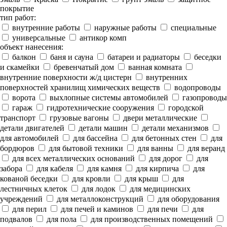
покрытие
тип работ:
внутренние работы
наружные работы
специальные
универсальные
антикор комп
объект нанесения:
балкон
баня и сауна
батареи и радиаторы
беседки
и скамейки
бревенчатый дом
ванная комната
внутренние поверхности ж/д цистерн
внутренних
поверхностей хранилищ химических веществ
водопроводы
ворота
выхлопные системы автомобилей
газопроводы
гараж
гидротехнические сооружения
городской
транспорт
грузовые вагоны
двери металлические
детали двигателей
детали машин
детали механизмов
для автомобилей
для бассейна
для бетонных стен
для
бордюров
для бытовой техники
для ванны
для веранд
для всех металлических оснований
для дорог
для
забора
для кабеля
для камня
для кирпича
для
кованой беседки
для кровли
для крыш
для
лестничных клеток
для лодок
для медицинских
учреждений
для металлоконструкций
для оборудования
для перил
для печей и каминов
для печи
для
подвалов
для пола
для производственных помещений