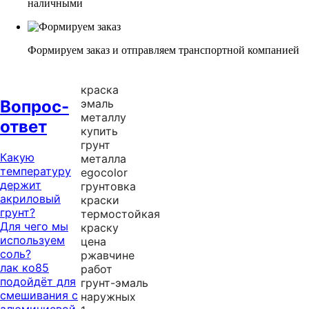
наличными
Формируем заказ и отправляем транспортной компанией
К
краска
Вопрос-
эмаль
р
металлу
ответ
а
купить
грунт
с
Какую
металла
к
температуру
egocolor
держит
а
грунтовка
акриловый
краски
ш
грунт?
термостойкая
а
Для чего мы
краску
используем
цена
р
соль?
ржавчине
о
лак ко85
работ
подойдёт для
в
грунт-эмаль
смешивания с
наружных
а
алюминиевой