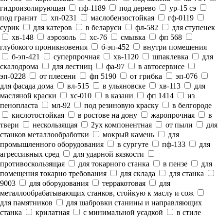
гидроизолирующая
пф-1189
под дерево
ур-15 сэ
под гранит
хп-0231
маслобензостойкая
гф-0119
сурик
для катеров
в беларуси
фл-582
для ступенек
хв-148
аэрозоль
хс-76
смывка
фп 568
глубокого проникновения
б-эп-452
внутри помещения
б-эп-421
суперпрочная
хв-1120
шпаклевка
для
скалодрома
для лестниц
фа-97
в автосервисе
эп-0228
от плесени
фп 5190
от грибка
эп-076
для фасада дома
вл-515
в ульяновске
хв-113
для
масляной краски
хс-010
в казани
фп 1414
из
пенопласта
мл-92
под резиновую краску
в белгороде
кислотостойкая
в ростове на дону
жаропрочная
в
твери
нескользящая
2ух компонентная
от пыли
для
станков металлообработки
мокрый камень
для
промышленного оборудования
в сургуте
пф-133
для
агрессивных сред
для ударной вязкости
противоскользящая
для токарного станка
в пензе
для
помещения токарно требования
для склада
для станка
9003
для оборудования
терракотовая
для
металлообрабатывающих станков, стойкую к маслу и сож
для памятников
для шабровки станины и направляющих
станка
крилатная
с минимальной усадкой
в стиле