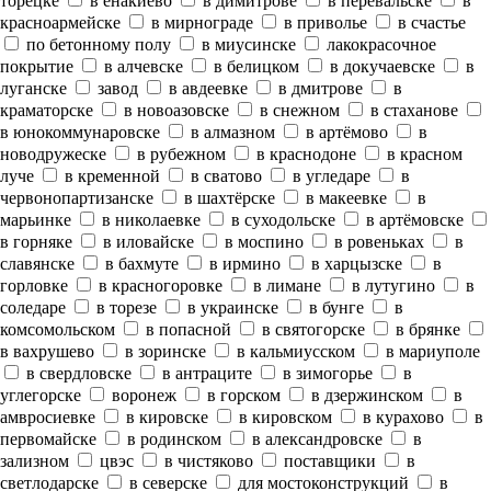
торецке
в енакиево
в димитрове
в перевальске
в
красноармейске
в мирнограде
в приволье
в счастье
по бетонному полу
в миусинске
лакокрасочное
покрытие
в алчевске
в белицком
в докучаевске
в
луганске
завод
в авдеевке
в дмитрове
в
краматорске
в новоазовске
в снежном
в стаханове
в юнокоммунаровске
в алмазном
в артёмово
в
новодружеске
в рубежном
в краснодоне
в красном
луче
в кременной
в сватово
в угледаре
в
червонопартизанске
в шахтёрске
в макеевке
в
марьинке
в николаевке
в суходольске
в артёмовске
в горняке
в иловайске
в моспино
в ровеньках
в
славянске
в бахмуте
в ирмино
в харцызске
в
горловке
в красногоровке
в лимане
в лутугино
в
соледаре
в торезе
в украинске
в бунге
в
комсомольском
в попасной
в святогорске
в брянке
в вахрушево
в зоринске
в кальмиусском
в мариуполе
в свердловске
в антраците
в зимогорье
в
углегорске
воронеж
в горском
в дзержинском
в
амвросиевке
в кировске
в кировском
в курахово
в
первомайске
в родинском
в александровске
в
зализном
цвэс
в чистяково
поставщики
в
светлодарске
в северске
для мостоконструкций
в