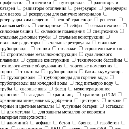
профнастил
птичники
путепроводы
радиаторы и
батареи
радиаторы отопления
резервуары
резервуары
для навоза
резервуары для сыпучих материалов
резервуары хим.веществ
речной транспорт
решетки
садовая мебель
свинарники
сейфы
сельхозтехника
силосные башни
складские помещения
спецтехника
стальные дымовые трубы
стальные конструкции
стальные радиаторы
стальные резервуары
стальные
трубопроводы
станки
стеллажи
строительные краны
строительные металлоконструкции
суда ледового
плавания
судовые конструкции
технические бассейны
технологические оборудования
торговые помещения
торцы
тракторы
трубопроводов
баки-аккумуляторы
трубопроводы
трубопроводы для горячей воды
трубопроводы для холодной воды
под питьевую воду
трубы
сварные швы
фасад
межоперационное
хранение
фасадная
хранилища
хранилища ГСМ
хранилища минеральных удобрений
цистерны
цоколь
черные и цветные металлы
чугунные батареи
эстакады
для металла
для защиты металлов от коррозии
материал поверхности:
алюминий
асфальт
бетон
бронза
газобетон
гипс
гипсокартон
ДВП
дерево
для OSB
для