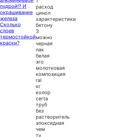
1
я
пудрой!? И
расход
окрашивание
цинол
п
железа
характеристики
о
Сколько
бетону
слоев
м
3
термостойкой
можно
е
краски?
черная
т
лак
белая
а
эго
л
молотковая
л
композиция
ral
у
кг
:
колор
certa
О
труб
б
без
з
растворитель
эпоксидная
о
чем
р
ту