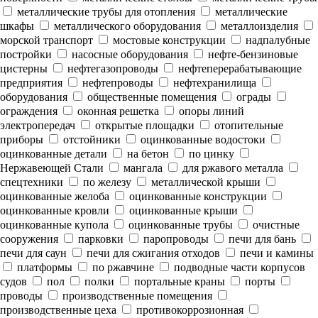
металлические трубы для отопления
металлические
шкафы
металлического оборудования
металлоизделия
морской транспорт
мостовые конструкции
надпалубные
постройки
насосные оборудования
нефте-бензиновые
цистерны
нефтегазопроводы
нефтеперерабатывающие
предприятия
нефтепроводы
нефтехранилища
оборудования
общественные помещения
ограды
ограждения
оконная решетка
опоры линий
электропередач
открытые площадки
отопительные
приборы
отстойники
оцинкованные водостоки
оцинкованные детали
на бетон
по цинку
Нержавеющей Стали
мангала
для ржавого металла
спецтехники
по железу
металлической крыши
оцинкованные желоба
оцинкованные конструкции
оцинкованные кровли
оцинкованные крыши
оцинкованные купола
оцинкованные трубы
очистные
сооружения
парковки
паропроводы
печи для бань
печи для саун
печи для сжигания отходов
печи и камины
платформы
по ржавчине
подводные части корпусов
судов
пол
полки
портальные краны
порты
проводы
производственные помещения
производственные цеха
противокоррозионная