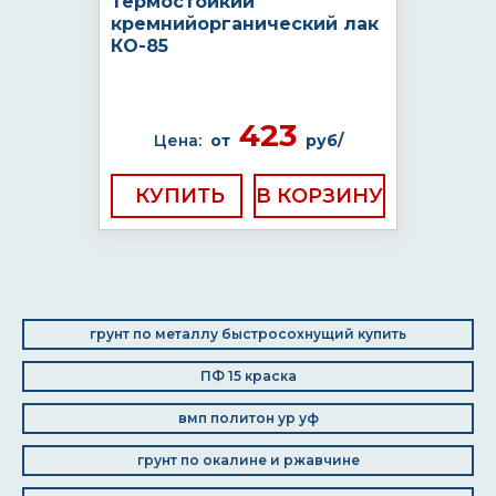
Термостойкий
кремнийорганический лак
КО-85
423
Цена:
от
руб/
КУПИТЬ
грунт по металлу быстросохнущий купить
ПФ 15 краска
вмп политон ур уф
грунт по окалине и ржавчине