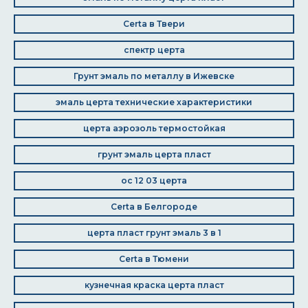
Certa в Твери
спектр церта
Грунт эмаль по металлу в Ижевске
эмаль церта технические характеристики
церта аэрозоль термостойкая
грунт эмаль церта пласт
ос 12 03 церта
Certa в Белгороде
церта пласт грунт эмаль 3 в 1
Certa в Тюмени
кузнечная краска церта пласт