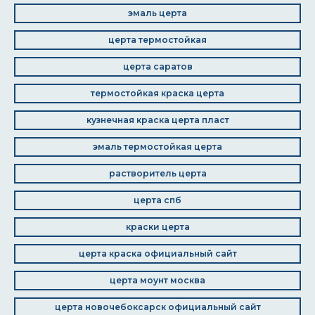
эмаль церта
церта термостойкая
церта саратов
термостойкая краска церта
кузнечная краска церта пласт
эмаль термостойкая церта
растворитель церта
церта спб
краски церта
церта краска официальный сайт
церта моунт москва
церта новочебоксарск официальный сайт