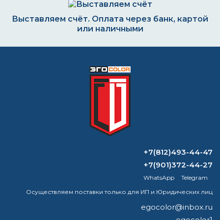
Выставляем счёт. Оплата через банк, картой
или наличными
Формируем заказ и отправляем транспортной
компанией
ВОПРОС-ОТВЕТ
+7(812)493-44-47
Стоит ли использовать огнезащитную
+7(901)372-44-27
краску?
WhatsApp
Telegram
Чем заменить ксилол для разбавления
Осуществляем поставки только для ИП и Юридических лиц
краски?
egocolor@inbox.ru
egocolor1