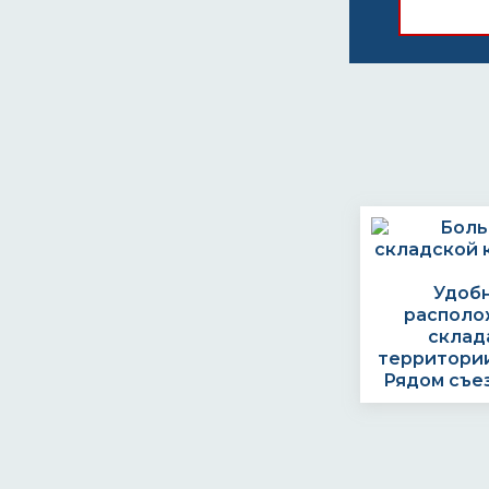
Удоб
располо
склад
территории
Рядом съе