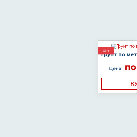
Хит
Грунт по ме
по
Цена:
К