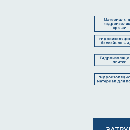
Материалы 
гидроизоля
крыши
гидроизоляци
бассейнов жи
Гидроизоляция
плитки
гидроизоляци
материал для п
ЗАТРУ