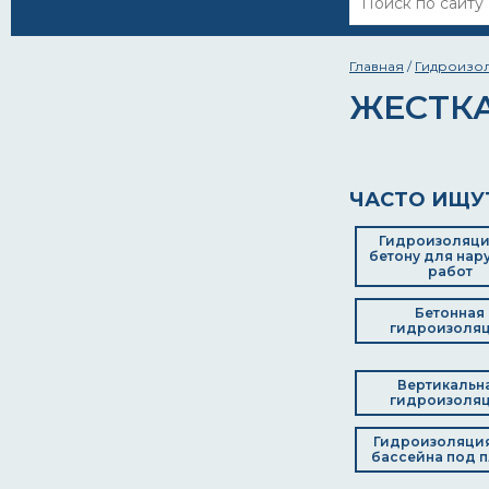
Главная
/
Гидроизо
ЖЕСТК
ЧАСТО ИЩУ
Гидроизоляци
бетону для нар
работ
Бетонная
гидроизоля
Вертикальн
гидроизоля
Гидроизоляци
бассейна под п