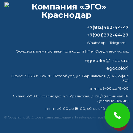
+7(812)493-44-47
ВОПРОС-ОТВЕТ
+7(901)372-44-27
WhatsApp
Telegram
Правила нанесения грунтовки
Осуществляем поставки только для ИП и Юридических лиц
Нужно ли удалять цинкарь перед
egocolor@inbox.ru
покраской?
egocolor1
Что разъедает ацетон?
Офис:
196128 г. Санкт - Петербург, ул. Варшавская, д5 к2, офис
301
certa plast графит темный банка 10 кг
пн-пт с 9-00 до 18-00
Склад:
350018, Краснодар, ул. Уральская, д. 126/1 (терминал ТК
Деловые Линии)
пн-пт с 9-00 до 18-00, сб-вс с 10-00 до 16-00
краска
эмаль
металлу
купить
грунт
металла
© Copyright 2013. Все права защищены kraska-po-metallu-kuban.ru
egocolor
грунтовка