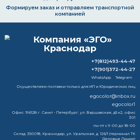
Формируем заказ и отправляем транспортной
компанией
ВОПРОС-ОТВЕТ
+7(812)493-44-47
Можно ли покрасить потолок в тот же
+7(901)372-44-27
цвет, что и стены?
WhatsApp
Telegram
Чем лучше разбавлять краску для
Осуществляем поставки только для ИП и Юридических лиц
авто?
egocolor@inbox.ru
egocolor1
Можно ли наносить фактурную краску
на старую краску?
Офис:
196128 г. Санкт - Петербург, ул. Варшавская, д5 к2, офис
301
Как долго сохраняется патина?
пн-пт с 9-00 до 18-00
Склад:
350018, Краснодар, ул. Уральская, д. 126/1 (терминал ТК
Деловые Линии)